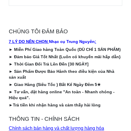
CHÚNG TÔI ĐẢM BẢO
7 LÝ DO NÊN CHỌN
Nhạc cụ Trung Nguyên
:
►
Miễn Phí Giao hàng Toàn Quốc (DÙ CHỈ 1 SẢN PHẨM)
►
Đảm bảo Giá Tốt Nhất {Luôn có khuyến mãi hấp dẫn}
►
Thời Gian Đổi Trả Lên Đến [30 NGÀY]
►
Sản Phẩm Được Bảo Hành theo điều kiện của Nhà
sản xuất
►
Giao Hàng {Siêu Tốc } Bất Kể Ngày Đêm 5
★
►
Tư vấn, đặt hàng online "An toàn - Nhanh chóng -
Hiệu quả".
►
Trả tiền khi nhận hàng và cảm thấy hài lòng
THÔNG TIN - CHÍNH SÁCH
Chính sách bán hàng và chất lượng hàng hóa