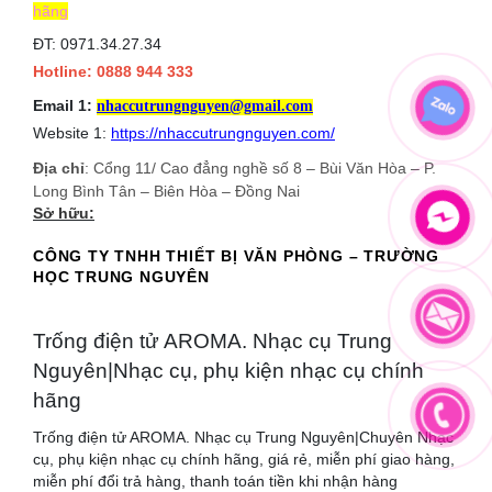
hãng
ĐT: 0971.34.27.34
Hotline: 0888 944 333
Email 1:
nhaccutrungnguyen@gmail.com
Website 1:
https://nhaccutrungnguyen.com/
Địa chỉ
: Cổng 11/ Cao đẳng nghề số 8 – Bùi Văn Hòa – P.
Long Bình Tân – Biên Hòa – Đồng Nai
Sở hữu:
CÔNG TY TNHH THIẾT BỊ VĂN PHÒNG – TRƯỜNG
HỌC TRUNG NGUYÊN
Trống điện tử AROMA. Nhạc cụ Trung
Nguyên|Nhạc cụ, phụ kiện nhạc cụ chính
hãng
Trống điện tử AROMA. Nhạc cụ Trung Nguyên|Chuyên Nhạc
cụ, phụ kiện nhạc cụ chính hãng, giá rẻ, miễn phí giao hàng,
miễn phí đổi trả hàng, thanh toán tiền khi nhận hàng