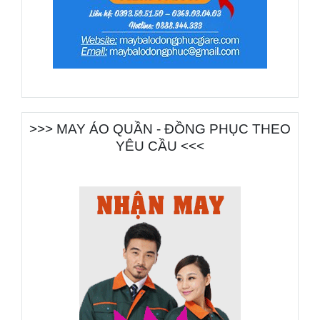
>>> MAY ÁO QUẦN - ĐỒNG PHỤC THEO
YÊU CẦU <<<