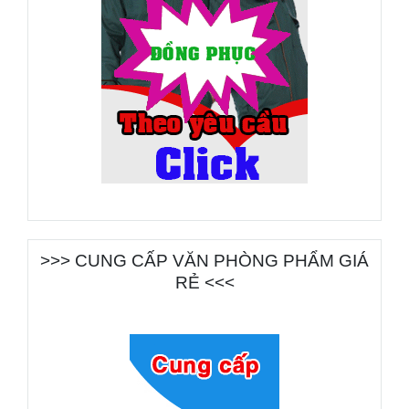
>>> CUNG CẤP VĂN PHÒNG PHẨM GIÁ
RẺ <<<