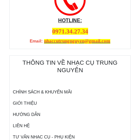
HOTLINE:
0971.34.27.34
Email:
nhaccutrungnguyen@gmail.com
THÔNG TIN VỀ NHẠC CỤ TRUNG
NGUYÊN
CHÍNH SÁCH & KHUYẾN MÃI
GIỚI THIỆU
HƯỚNG DẪN
LIÊN HỆ
TƯ VẤN NHẠC CỤ - PHỤ KIỆN