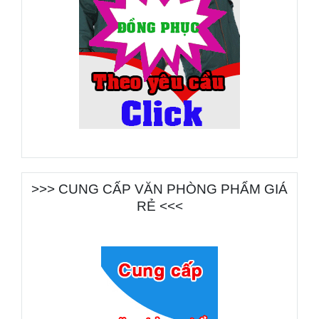
>>> CUNG CẤP VĂN PHÒNG PHẨM GIÁ
RẺ <<<