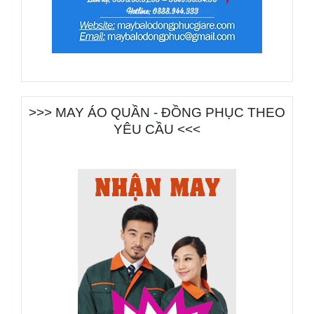
>>> MAY ÁO QUẦN - ĐỒNG PHỤC THEO
YÊU CẦU <<<