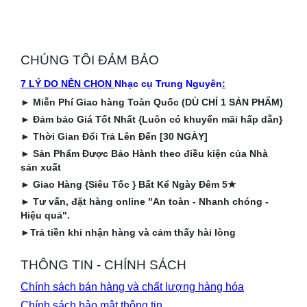
CHÚNG TÔI ĐẢM BẢO
7 LÝ DO NÊN CHỌN
Nhạc cụ Trung Nguyên
:
►
Miễn Phí Giao hàng Toàn Quốc (DÙ CHỈ 1 SẢN PHẨM)
►
Đảm bảo Giá Tốt Nhất {Luôn có khuyến mãi hấp dẫn}
►
Thời Gian Đổi Trả Lên Đến [30 NGÀY]
►
Sản Phẩm Được Bảo Hành theo điều kiện của Nhà
sản xuất
►
Giao Hàng {Siêu Tốc } Bất Kể Ngày Đêm 5
★
►
Tư vấn, đặt hàng online "An toàn - Nhanh chóng -
Hiệu quả".
►
Trả tiền khi nhận hàng và cảm thấy hài lòng
THÔNG TIN - CHÍNH SÁCH
Chính sách bán hàng và chất lượng hàng hóa
Chính sách bảo mật thông tin