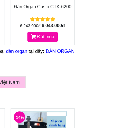
0
Đàn Organ Casio CTK-6200
6.043.000đ
6.243.000đ
Đặt mua
oại
đàn organ
tại đây:
ĐÀN ORGAN
Việt Nam
-14%