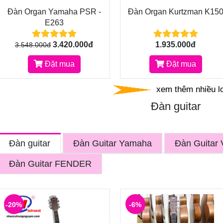
Đàn Organ Yamaha PSR -
Đàn Organ Kurtzman K15
E263
3.420.000đ
1.935.000đ
3.548.000đ
Đặt mua
Đặt mua
xem thêm nhiều l
Đàn guitar
Đàn guitar
Đàn Guitar Yamaha
Đàn Guitar 
Đàn Guitar FENDER
-20%
-6%