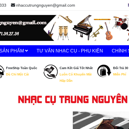
333
nhaccutrungnguyen@gmail.com
SẢN PHẨM
TƯ VẤN NHẠC CỤ - PHỤ KIỆN
CHÍNH 
FreeShip Toàn Quốc
Cam Kết Giá Tốt Nhất
Đổi Trả 30
Dù Chỉ Một Cái
Luôn Có Khuyến Mãi
Miễn Phí
Hấp Dẫn