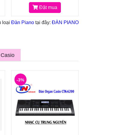
Đặt mua
 loại
Đàn Piano
tại đây:
ĐÀN PIANO
 Casio
-3%