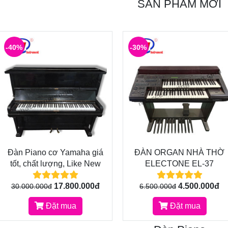
SẢN PHẨM MỚI
-40%
-30%
Đàn Piano cơ Yamaha giá
ĐÀN ORGAN NHÀ THỜ
tốt, chất lượng, Like New
ELECTONE EL-37
17.800.000đ
4.500.000đ
30.000.000đ
6.500.000đ
Đặt mua
Đặt mua