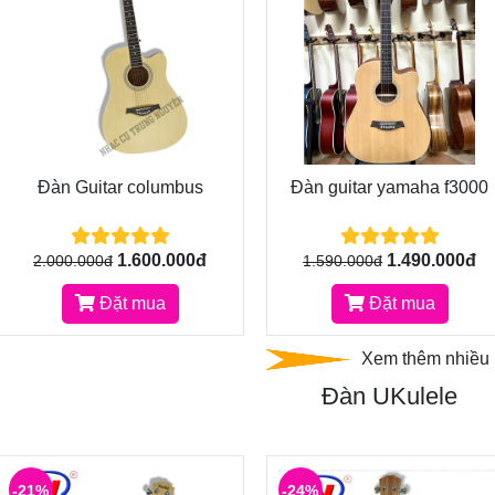
Đàn Guitar columbus
Đàn guitar yamaha f3000
1.600.000đ
1.490.000đ
2.000.000đ
1.590.000đ
Đặt mua
Đặt mua
Xem thêm nhiều 
Đàn UKulele
-21%
-24%