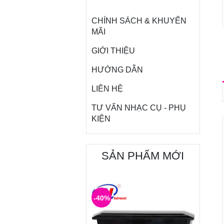
CHÍNH SÁCH & KHUYẾN
MÃI
GIỚI THIỆU
HƯỚNG DẪN
LIÊN HỆ
TƯ VẤN NHẠC CỤ - PHỤ
KIỆN
SẢN PHẨM MỚI
-40%