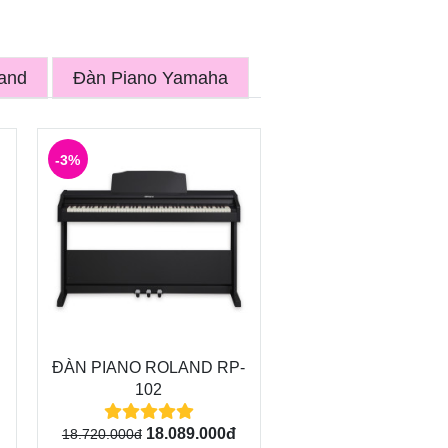
and
Đàn Piano Yamaha
-3%
ĐÀN PIANO ROLAND RP-
102
18.089.000đ
18.720.000đ