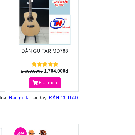
ĐÀN GUITAR MD788
1.704.000đ
2.000.000đ
Đặt mua
loại
Đàn guitar
tại đây:
ĐÀN GUITAR
-4%